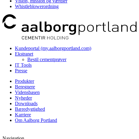
Vision, mission og værdier
Whistleblowerordning
Kundeportal (my.aalborgportland.com)
Ekstranet
Bestil cementprøver
IT Tools
Presse
Produkter
Beregnere
Vidensbasen
Nyheder
Downloads
Bæredygtighed
Karriere
Om Aalborg Portland
Navigation