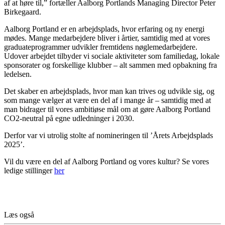
af at høre til,” fortæller Aalborg Portlands Managing Director Peter
Birkegaard.
Aalborg Portland er en arbejdsplads, hvor erfaring og ny energi
mødes. Mange medarbejdere bliver i årtier, samtidig med at vores
graduateprogrammer udvikler fremtidens nøglemedarbejdere.
Udover arbejdet tilbyder vi sociale aktiviteter som familiedag, lokale
sponsorater og forskellige klubber – alt sammen med opbakning fra
ledelsen.
Det skaber en arbejdsplads, hvor man kan trives og udvikle sig, og
som mange vælger at være en del af i mange år – samtidig med at
man bidrager til vores ambitiøse mål om at gøre Aalborg Portland
CO2-neutral på egne udledninger i 2030.
Derfor var vi utrolig stolte af nomineringen til ’Årets Arbejdsplads
2025’.
Vil du være en del af Aalborg Portland og vores kultur? Se vores
ledige stillinger
her
Læs også