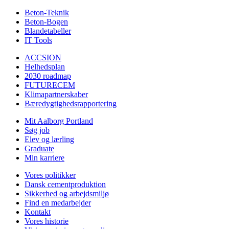
Beton-Teknik
Beton-Bogen
Blandetabeller
IT Tools
ACCSION
Helhedsplan
2030 roadmap
FUTURECEM
Klimapartnerskaber
Bæredygtighedsrapportering
Mit Aalborg Portland
Søg job
Elev og lærling
Graduate
Min karriere
Vores politikker
Dansk cementproduktion
Sikkerhed og arbejdsmiljø
Find en medarbejder
Kontakt
Vores historie