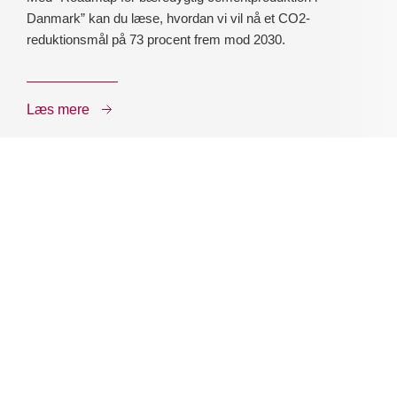
Danmark” kan du læse, hvordan vi vil nå et CO2-
reduktionsmål på 73 procent frem mod 2030.
Læs mere
Kontakt os her
Aalborg Portland A/S
Rørdalsvej 44
9220 Aalborg Øst
Telefon: +45 9816 7777
CVR:
36 42 81 12