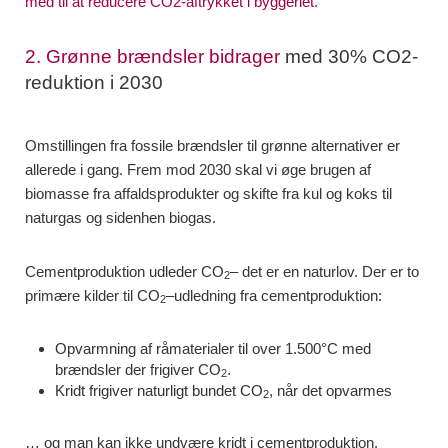
med til at reducere CO2-aftrykket i byggeriet.
2. Grønne brændsler bidrager
med 30% CO2-
reduktion i 2030
Omstillingen fra fossile brændsler til grønne alternativer er
allerede i gang. Frem mod 2030 skal vi øge brugen af
biomasse fra affaldsprodukter og skifte fra kul og koks til
naturgas og sidenhen biogas.
Cementproduktion udleder CO
– det er en naturlov. Der er to
2
primære kilder til CO
–udledning fra cementproduktion:
2
Opvarmning af råmaterialer til over 1.500°C med
brændsler der frigiver CO
.
2
Kridt frigiver naturligt bundet CO
, når det opvarmes
2
… og man kan ikke undvære kridt i cementproduktion.