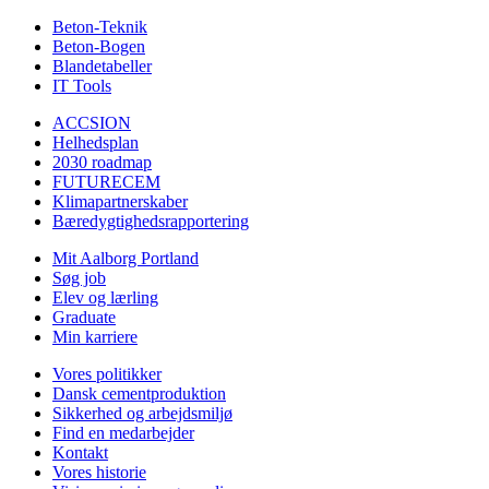
Beton-Teknik
Beton-Bogen
Blandetabeller
IT Tools
ACCSION
Helhedsplan
2030 roadmap
FUTURECEM
Klimapartnerskaber
Bæredygtighedsrapportering
Mit Aalborg Portland
Søg job
Elev og lærling
Graduate
Min karriere
Vores politikker
Dansk cementproduktion
Sikkerhed og arbejdsmiljø
Find en medarbejder
Kontakt
Vores historie