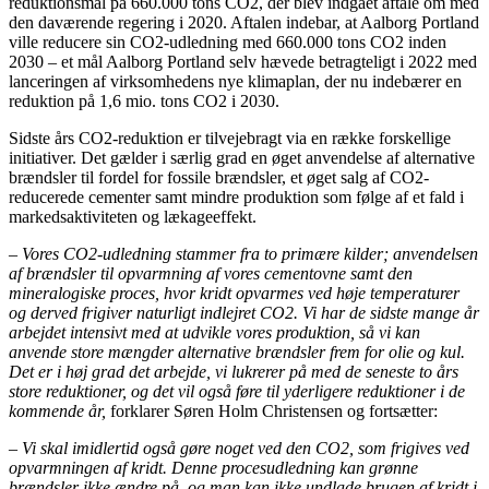
reduktionsmål på 660.000 tons CO2, der blev indgået aftale om med
den daværende regering i 2020. Aftalen indebar, at Aalborg Portland
ville reducere sin CO2-udledning med 660.000 tons CO2 inden
2030 – et mål Aalborg Portland selv hævede betragteligt i 2022 med
lanceringen af virksomhedens nye klimaplan, der nu indebærer en
reduktion på 1,6 mio. tons CO2 i 2030.
Sidste års CO2-reduktion er tilvejebragt via en række forskellige
initiativer. Det gælder i særlig grad en øget anvendelse af alternative
brændsler til fordel for fossile brændsler, et øget salg af CO2-
reducerede cementer samt mindre produktion som følge af et fald i
markedsaktiviteten og lækageeffekt.
– Vores CO2-udledning stammer fra to primære kilder; anvendelsen
af brændsler til opvarmning af vores cementovne samt den
mineralogiske proces, hvor kridt opvarmes ved høje temperaturer
og derved frigiver naturligt indlejret CO2. Vi har de sidste mange år
arbejdet intensivt med at udvikle vores produktion, så vi kan
anvende store mængder alternative brændsler frem for olie og kul.
Det er i høj grad det arbejde, vi lukrerer på med de seneste to års
store reduktioner, og det vil også føre til yderligere reduktioner i de
kommende år,
forklarer Søren Holm Christensen og fortsætter:
– Vi skal imidlertid også gøre noget ved den CO2, som frigives ved
opvarmningen af kridt.
Denne procesudledning kan grønne
brændsler ikke ændre på, og man kan ikke undlade brugen af kridt i