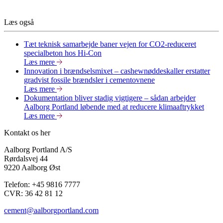
Læs også
Tæt teknisk samarbejde baner vejen for CO2-reduceret
specialbeton hos Hi-Con
Læs mere
Innovation i brændselsmixet – cashewnøddeskaller erstatter
gradvist fossile brændsler i cementovnene
Læs mere
Dokumentation bliver stadig vigtigere – sådan arbejder
Aalborg Portland løbende med at reducere klimaaftrykket
Læs mere
Kontakt os her
Aalborg Portland A/S
Rørdalsvej 44
9220 Aalborg Øst
Telefon: +45 9816 7777
CVR:
36 42 81 12
cement@aalborgportland.com