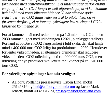
forbindelse med cementproduktion. Det understreger derfor endnu
en gang, hvorfor CO2-fangst er helt afgørende for, at vi kan komme
helt i mål med vores klimaambitioner. Vi har allerede gode
erfaringer med CO2-fangst efter tests af to pilotanlæg, og vi
forventer derfor også at foretage yderligere investeringer i CO2-
fangst de kommende år.
For at komme i mål med reduktionen på 1,6 mio. tons CO2 inden
2030 sammenlignet med udledningen i 2021, planlægger Aalborg
Portland at opføre et CO2-fangstanlæg i fuld skala, der skal fange
mindst 400.000 tons CO2 årligt fra produktionen i 2030. Herudover
forventer virksomheden, at alternative brændsler skal reducere
virksomhedens CO2-udledning med ca. 900.000 tons CO2, mens
udvikling af nye produkter skal levere reduktioner på ca. 340.000
tons CO2.
For yderligere oplysninger kontakt venligst:
Aalborg Portlands presseservice, Esben Lind, mobil
25145816 og
lind@aalborgportland.com
og Jacob Mark
Jensen, mobil 40329317 og
presse@aalborgportland.com
.