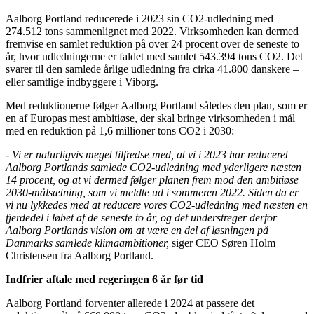
Aalborg Portland reducerede i 2023 sin CO2-udledning med
274.512 tons sammenlignet med 2022. Virksomheden kan dermed
fremvise en samlet reduktion på over 24 procent over de seneste to
år, hvor udledningerne er faldet med samlet 543.394 tons CO2. Det
svarer til den samlede årlige udledning fra cirka 41.800 danskere –
eller samtlige indbyggere i Viborg.
Med reduktionerne følger Aalborg Portland således den plan, som er
en af Europas mest ambitiøse, der skal bringe virksomheden i mål
med en reduktion på 1,6 millioner tons CO2 i 2030:
­- Vi er naturligvis meget tilfredse med, at vi i 2023 har reduceret
Aalborg Portlands samlede CO2-udledning med yderligere næsten
14 procent, og at vi dermed følger planen frem mod den ambitiøse
2030-målsætning, som vi meldte ud i sommeren 2022. Siden da er
vi nu lykkedes med at reducere vores CO2-udledning med næsten en
fjerdedel i løbet af de seneste to år, og det understreger derfor
Aalborg Portlands vision om at være en del af løsningen på
Danmarks samlede klimaambitioner,
siger CEO Søren Holm
Christensen fra Aalborg Portland.
Indfrier aftale med regeringen 6 år før tid
Aalborg Portland forventer allerede i 2024 at passere det