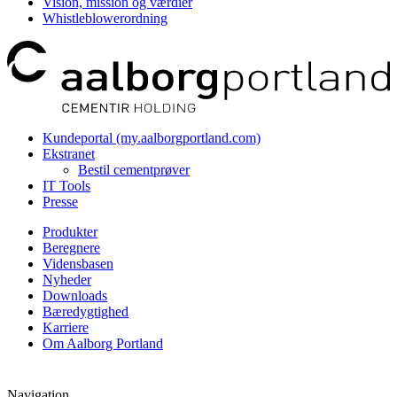
Vision, mission og værdier
Whistleblowerordning
Kundeportal (my.aalborgportland.com)
Ekstranet
Bestil cementprøver
IT Tools
Presse
Produkter
Beregnere
Vidensbasen
Nyheder
Downloads
Bæredygtighed
Karriere
Om Aalborg Portland
Navigation