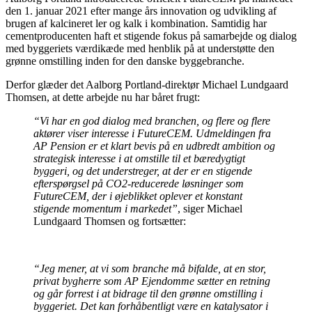
den 1. januar 2021 efter mange års innovation og udvikling af
brugen af kalcineret ler og kalk i kombination. Samtidig har
cementproducenten haft et stigende fokus på samarbejde og dialog
med byggeriets værdikæde med henblik på at understøtte den
grønne omstilling inden for den danske byggebranche.
Derfor glæder det Aalborg Portland-direktør Michael Lundgaard
Thomsen, at dette arbejde nu har båret frugt:
“Vi har en god dialog med branchen, og flere og flere
aktører viser interesse i FutureCEM. Udmeldingen fra
AP Pension er et klart bevis på en udbredt ambition og
strategisk interesse i at omstille til et bæredygtigt
byggeri, og det understreger, at der er en stigende
efterspørgsel på CO2-reducerede løsninger som
FutureCEM, der i øjeblikket oplever et konstant
stigende momentum i markedet”
, siger Michael
Lundgaard Thomsen og fortsætter:
“Jeg mener, at vi som branche må bifalde, at en stor,
privat bygherre som AP Ejendomme sætter en retning
og går forrest i at bidrage til den grønne omstilling i
byggeriet. Det kan forhåbentligt være en katalysator i