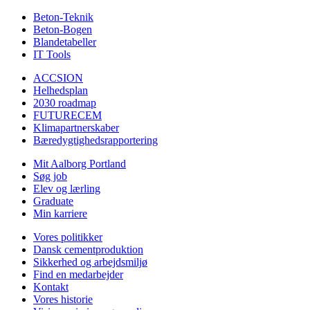
Beton-Teknik
Beton-Bogen
Blandetabeller
IT Tools
ACCSION
Helhedsplan
2030 roadmap
FUTURECEM
Klimapartnerskaber
Bæredygtighedsrapportering
Mit Aalborg Portland
Søg job
Elev og lærling
Graduate
Min karriere
Vores politikker
Dansk cementproduktion
Sikkerhed og arbejdsmiljø
Find en medarbejder
Kontakt
Vores historie