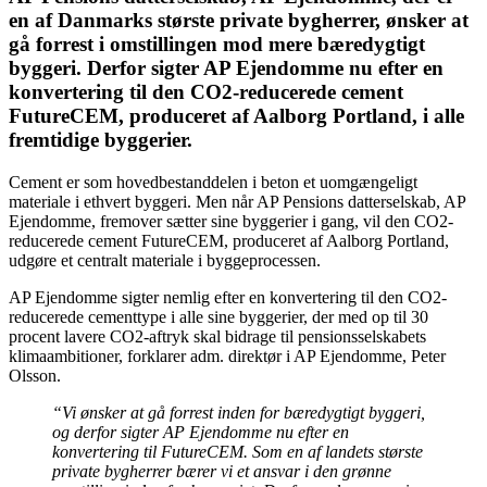
en af Danmarks største private bygherrer, ønsker at
gå forrest i omstillingen mod mere bæredygtigt
byggeri. Derfor sigter AP Ejendomme nu efter en
konvertering til den CO2-reducerede cement
FutureCEM, produceret af Aalborg Portland, i alle
fremtidige byggerier.
Cement er som hovedbestanddelen i beton et uomgængeligt
materiale i ethvert byggeri. Men når AP Pensions datterselskab, AP
Ejendomme, fremover sætter sine byggerier i gang, vil den CO2-
reducerede cement FutureCEM, produceret af Aalborg Portland,
udgøre et centralt materiale i byggeprocessen.
AP Ejendomme sigter nemlig efter en konvertering til den CO2-
reducerede cementtype i alle sine byggerier, der med op til 30
procent lavere CO2-aftryk skal bidrage til pensionsselskabets
klimaambitioner, forklarer adm. direktør i AP Ejendomme, Peter
Olsson.
“Vi ønsker at gå forrest inden for bæredygtigt byggeri,
og derfor sigter AP Ejendomme nu efter en
konvertering til FutureCEM. Som en af landets største
private bygherrer bærer vi et ansvar i den grønne