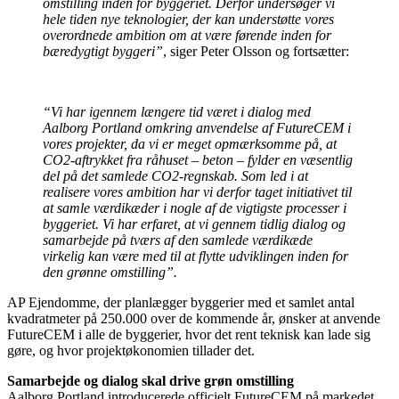
omstilling inden for byggeriet. Derfor undersøger vi
hele tiden nye teknologier, der kan understøtte vores
overordnede ambition om at være førende inden for
bæredygtigt byggeri”
, siger Peter Olsson og fortsætter:
“Vi har igennem længere tid været i dialog med
Aalborg Portland omkring anvendelse af FutureCEM i
vores projekter, da vi er meget opmærksomme på, at
CO2-aftrykket fra råhuset – beton – fylder en væsentlig
del på det samlede CO2-regnskab. Som led i at
realisere vores ambition har vi derfor taget initiativet til
at samle værdikæder i nogle af de vigtigste processer i
byggeriet. Vi har erfaret, at vi gennem tidlig dialog og
samarbejde på tværs af den samlede værdikæde
virkelig kan være med til at flytte udviklingen inden for
den grønne omstilling”.
AP Ejendomme, der planlægger byggerier med et samlet antal
kvadratmeter på 250.000 over de kommende år, ønsker at anvende
FutureCEM i alle de byggerier, hvor det rent teknisk kan lade sig
gøre, og hvor projektøkonomien tillader det.
Samarbejde og dialog skal drive grøn omstilling
Aalborg Portland introducerede officielt FutureCEM på markedet