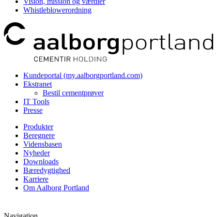
Vision, mission og værdier
Whistleblowerordning
Kundeportal (my.aalborgportland.com)
Ekstranet
Bestil cementprøver
IT Tools
Presse
Produkter
Beregnere
Vidensbasen
Nyheder
Downloads
Bæredygtighed
Karriere
Om Aalborg Portland
Navigation