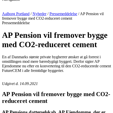
Aalborg Portland
/
Nyheder
/
Pressemeddelelse
/
AP Pension vil
fremover bygge med CO2-reduceret cement
Pressemeddelelse
AP Pension vil fremover bygge
med CO2-reduceret cement
En af Danmarks største private bygherrer ønsker at gå forrest i
omstillingen mod mere bæredygtigt byggeri. Derfor sigter AP
Ejendomme nu efter en konvertering til den CO2-reducerede cement
FutureCEM i alle fremtidige byggerier.
Udgivet d. 14.09.2021
AP Pension vil fremover bygge med CO2-
reduceret cement
AP Pensions datterselskab, AP Ejendomme, der er