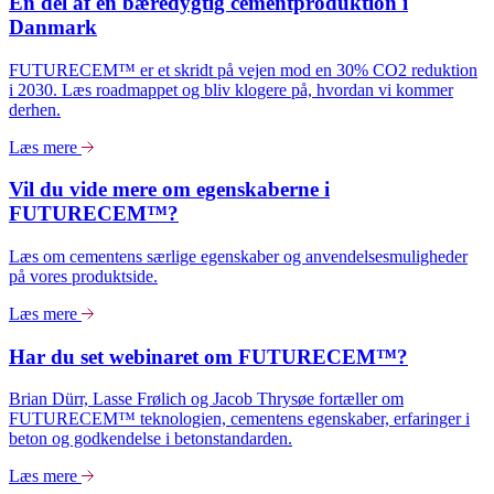
En del af en bæredygtig cementproduktion i
Danmark
FUTURECEM™ er et skridt på vejen mod en 30% CO2 reduktion
i 2030. Læs roadmappet og bliv klogere på, hvordan vi kommer
derhen.
Læs mere
Vil du vide mere om egenskaberne i
FUTURECEM™?
Læs om cementens særlige egenskaber og anvendelsesmuligheder
på vores produktside.
Læs mere
Har du set webinaret om FUTURECEM™?
Brian Dürr, Lasse Frølich og Jacob Thrysøe fortæller om
FUTURECEM™ teknologien, cementens egenskaber, erfaringer i
beton og godkendelse i betonstandarden.
Læs mere