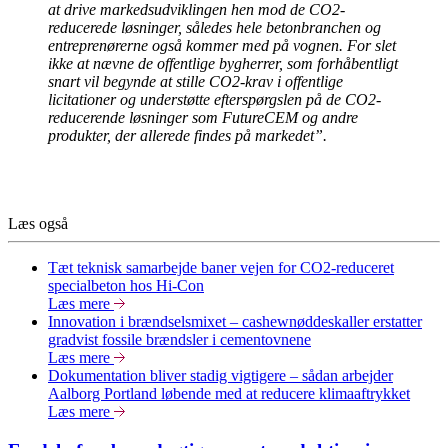
at drive markedsudviklingen hen mod de CO2-
reducerede løsninger, således hele betonbranchen og
entreprenørerne også kommer med på vognen. For slet
ikke at nævne de offentlige bygherrer, som forhåbentligt
snart vil begynde at stille CO2-krav i offentlige
licitationer og understøtte efterspørgslen på de CO2-
reducerende løsninger som FutureCEM og andre
produkter, der allerede findes på markedet”.
Læs også
Tæt teknisk samarbejde baner vejen for CO2-reduceret
specialbeton hos Hi-Con
Læs mere
Innovation i brændselsmixet – cashewnøddeskaller erstatter
gradvist fossile brændsler i cementovnene
Læs mere
Dokumentation bliver stadig vigtigere – sådan arbejder
Aalborg Portland løbende med at reducere klimaaftrykket
Læs mere