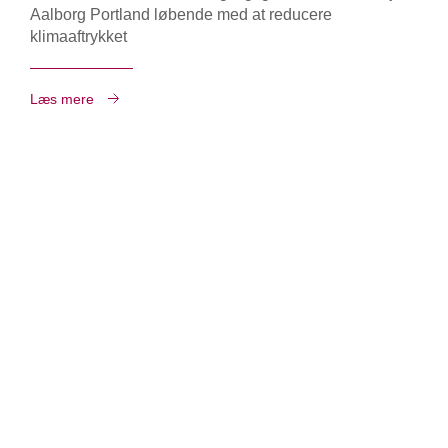
Aalborg Portland løbende med at reducere
klimaaftrykket
Læs mere
Kontakt os her
Aalborg Portland A/S
Rørdalsvej 44
9220 Aalborg Øst
Telefon: +45 9816 7777
CVR:
36 42 81 12
cement@aalborgportland.com