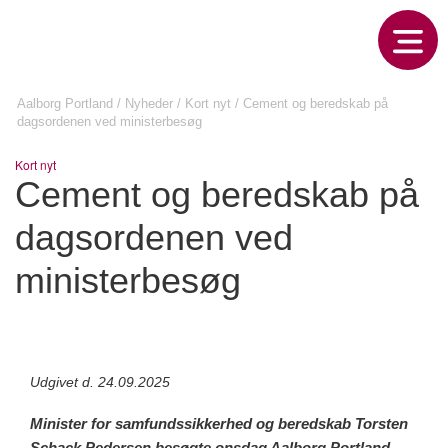
Aalborg Portland
/
Nyheder
/
Kort nyt
/
Cement og beredskab på
dagsordenen ved ministerbesøg
Kort nyt
Cement og beredskab på
dagsordenen ved
ministerbesøg
Udgivet d. 24.09.2025
Minister for samfundssikkerhed og beredskab Torsten
Schack Pedersen besøgte onsdag Aalborg Portland,