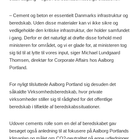
– Cement og beton er essentielt Danmarks infrastruktur og
beredskab. Uden disse materialer kan vi ikke sikre og
vedligeholde den kritiske infrastruktur, der holder samfundet
i gang. Derfor er det naturligt at drøfte disse forhold med
ministeren for området, og vi er glade for, at ministeren tog
sig tid til at lytte til vores input, siger Michael Lundgaard
Thomsen, direktør for Corporate Affairs hos Aalborg
Portland.
For nyligt tilsluttede Aalborg Portland sig desuden det
såkaldte Virksomhedsberedskab, hvor private
virksomheder stiller sig til rådighed for det offentlige
beredskab i tilfælde af beredskabssituationer.
Udover cements rolle som en del af beredskabet gav
besøget også anledning til at fokusere på Aalborg Portlands
klimaplan og målet om CO2-neutralitet på egne udledninger