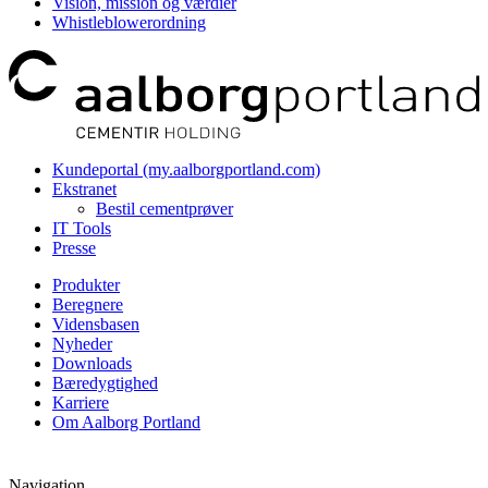
Vision, mission og værdier
Whistleblowerordning
Kundeportal (my.aalborgportland.com)
Ekstranet
Bestil cementprøver
IT Tools
Presse
Produkter
Beregnere
Vidensbasen
Nyheder
Downloads
Bæredygtighed
Karriere
Om Aalborg Portland
Navigation