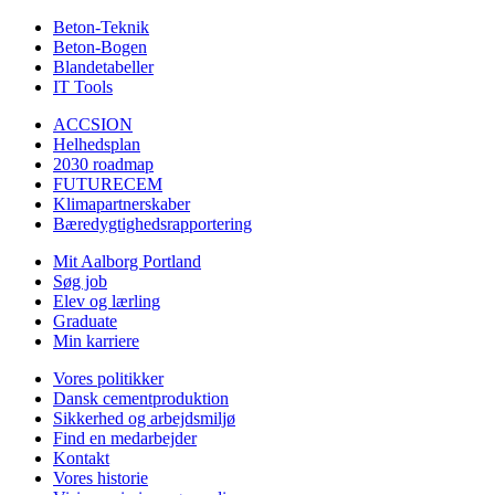
Beton-Teknik
Beton-Bogen
Blandetabeller
IT Tools
ACCSION
Helhedsplan
2030 roadmap
FUTURECEM
Klimapartnerskaber
Bæredygtighedsrapportering
Mit Aalborg Portland
Søg job
Elev og lærling
Graduate
Min karriere
Vores politikker
Dansk cementproduktion
Sikkerhed og arbejdsmiljø
Find en medarbejder
Kontakt
Vores historie