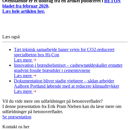
Ovenstående er et uddrag fra en artikel publiceret i
BETON
bladet fra februar 2020
.
Læs hele artiklen her.
Læs også
Tæt teknisk samarbejde baner vejen for CO2-reduceret
specialbeton hos Hi-Con
Læs mere
Innovation i brændselsmixet – cashewnøddeskaller erstatter
gradvist fossile brændsler i cementovnene
Læs mere
Dokumentation bliver stadig vigtigere – sådan arbejder
Aalborg Portland løbende med at reducere klimaaftrykket
Læs mere
Vil du vide mere om udfældninger på betonoverflader?
I denne præsentation fra Erik Pram Nielsen kan du læse mere om
udfældninger på betonoverflader.
Se præsentation
Kontakt os her