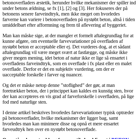
betonoverfladers æstetik, herunder hvilke mekanismer der spiller ind
under betons ældning, se fx [1], [2] og [3]. Her fokuseres der på
betonens senere farveindtryk, men ikke meget om hvorledes
farverne kan variere i betonoverfladen på nystøbt beton, altså i tiden
umiddelbart efter afformning og frem til aflevering af byggeriet.
Man kan måske sige, at der mangler et formelt aftalegrundlag for at
kunne afgøre, om eventuelle farvevariationer på overfladen af
nystøbt beton er acceptable eller ej. Det vurderes dog, at et sådant
aftalegrundlag vil være meget svært at fastlægge, og måske ikke
giver megen mening, idet beton af natur ikke er lige så ensartet i
overfladens farveindtryk, som en overflade i fx plast eller en malet
overflade. Derfor er det en subjektiv vurdering, om der er
uacceptable forskelle i farver og nuancer.
Og det er måske netop denne ”stoflighed” der gør, at man
foretrækker beton, der i princippet kan kaldes en kunstig sten, hvor
der kan accepteres en vis grad af farveforskelle i overfladen, på lige
fod med naturlige sten.
I denne artikel beskrives hvorledes farvevariationer typisk optræder
på betonoverflader, hvilke mekanismer der ligger bag, samt
hvorledes man kan minimere disse og opnå et mere ensartet
farveudtryk hen over en nystøbt betonoverflade.