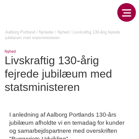
Aalborg Portland
/
Nyheder
/
Nyhed
/
Livskraftig 130-årig fejrede
jubilæum med statsministeren
Nyhed
Livskraftig 130-årig
fejrede jubilæum med
statsministeren
I anledning af Aalborg Portlands 130-års
jubilæum afholdte vi en temadag for kunder
og samarbejdspartnere med overskriften
"Byggeriets Udvikling".