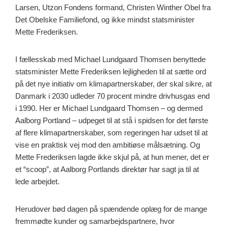
Larsen, Utzon Fondens formand, Christen Winther Obel fra
Det Obelske Familiefond, og ikke mindst statsminister
Mette Frederiksen.
I fællesskab med Michael Lundgaard Thomsen benyttede
statsminister Mette Frederiksen lejligheden til at sætte ord
på det nye initiativ om klimapartnerskaber, der skal sikre, at
Danmark i 2030 udleder 70 procent mindre drivhusgas end
i 1990. Her er Michael Lundgaard Thomsen – og dermed
Aalborg Portland – udpeget til at stå i spidsen for det første
af flere klimapartnerskaber, som regeringen har udset til at
vise en praktisk vej mod den ambitiøse målsætning. Og
Mette Frederiksen lagde ikke skjul på, at hun mener, det er
et “scoop”, at Aalborg Portlands direktør har sagt ja til at
lede arbejdet.
Herudover bød dagen på spændende oplæg for de mange
fremmødte kunder og samarbejdspartnere, hvor