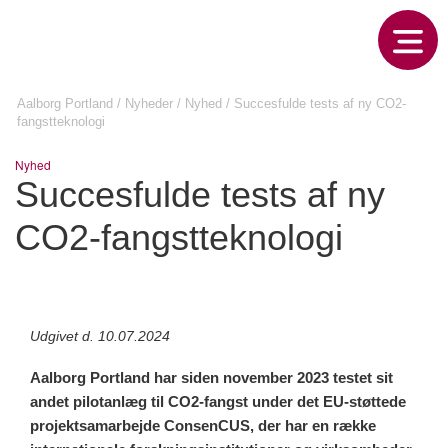
Aalborg Portland
/
Nyheder
/
Nyhed
/
Succesfulde tests af ny CO2-
fangstteknologi
Nyhed
Succesfulde tests af ny
CO2-fangstteknologi
Udgivet d. 10.07.2024
Aalborg Portland har siden november 2023 testet sit
andet pilotanlæg til CO2-fangst under det EU-støttede
projektsamarbejde ConsenCUS, der har en række