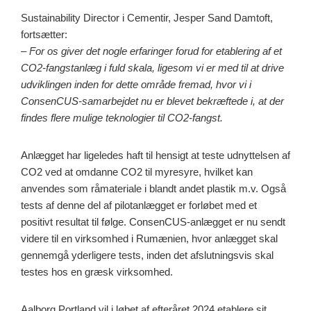
Sustainability Director i Cementir, Jesper Sand Damtoft,
fortsætter:
– For os giver det nogle erfaringer forud for etablering af et
CO2-fangstanlæg i fuld skala, ligesom vi er med til at drive
udviklingen inden for dette område fremad, hvor vi i
ConsenCUS-samarbejdet nu er blevet bekræftede i, at der
findes flere mulige teknologier til CO2-fangst.
Anlægget har ligeledes haft til hensigt at teste udnyttelsen af
CO2 ved at omdanne CO2 til myresyre, hvilket kan
anvendes som råmateriale i blandt andet plastik m.v. Også
tests af denne del af pilotanlægget er forløbet med et
positivt resultat til følge. ConsenCUS-anlægget er nu sendt
videre til en virksomhed i Rumænien, hvor anlægget skal
gennemgå yderligere tests, inden det afslutningsvis skal
testes hos en græsk virksomhed.
Aalborg Portland vil i løbet af efteråret 2024 etablere sit