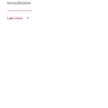
klimaaftrykket
Læs mere
Kontakt os her
Aalborg Portland A/S
Rørdalsvej 44
9220 Aalborg Øst
Telefon: +45 9816 7777
CVR:
36 42 81 12
cement@aalborgportland.com