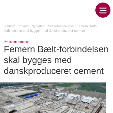
Aalborg Portland
/
Nyheder
/
Pressemeddelelse
/
Femern Bælt-
forbindelsen skal bygges med danskproduceret cement
Pressemeddelelse
Femern Bælt-forbindelsen
skal bygges med
danskproduceret cement