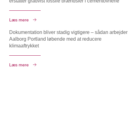
erstatter gradvist fossile brændsler i cementovnene
Læs mere
Dokumentation bliver stadig vigtigere – sådan arbejder
Aalborg Portland løbende med at reducere
klimaaftrykket
Læs mere
Kontakt os her
Aalborg Portland A/S
Rørdalsvej 44
9220 Aalborg Øst